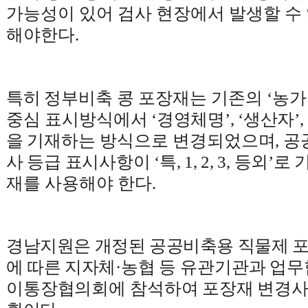
가능성이 있어 검사 현장에서 발생할 수
해야한다
.
특히
정부비축 콩 포장재는 기존의
‘
농가
중심 표시방식
에서
‘
경영체명
’, ‘
생산자
’,
을 기재
하는 방식으로 변경되었
으며
,
공
사 등급 표시사항이
‘
특
, 1, 2, 3,
등외
’
로 
재를 사용해야 한다
.
경남지원은 개정된 공공비축용 직물제 포
에 따른 지자체
·
농협 등 유관기관과 업
이통장협의회에 참석하여 포장재
변경사