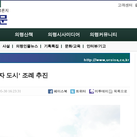
고객센터
|
의령산책
의령시사미디어
의령커뮤니티
사설
의령인물뉴스
기획특집
문화/교육
인터뷰/기고
자 도시’ 조례 추진
5-30 16:23:31
페이스북
트위터
미투데이
목록으로