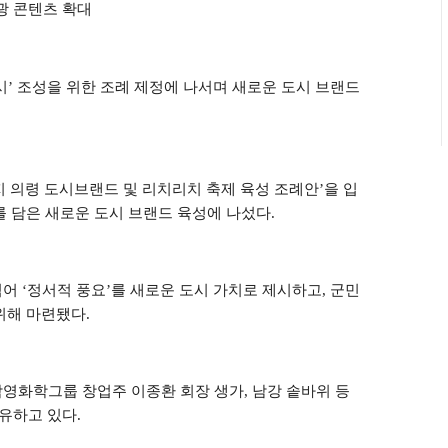
광 콘텐츠 확대
시
’
조성을 위한 조례 제정에 나서며 새로운 도시 브랜드
지 의령 도시브랜드 및 리치리치 축제 육성 조례안
’
을 입
 담은 새로운 도시 브랜드 육성에 나섰다
.
넘어
‘
정서적 풍요
’
를 새로운 도시 가치로 제시하고
,
군민
 위해 마련됐다
.
삼영화학그룹 창업주 이종환 회장 생가
,
남강 솥바위 등
보유하고 있다
.