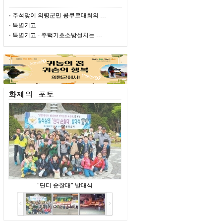
추석맞이 의령군민 콩쿠르대회의 …
특별기고
특별기고 - 주택기초소방설치는 …
"단디 순찰대" 발대식