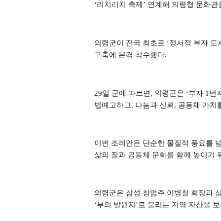
‘
리치리치 축제
’
연계해 의령형 문화관
의령군이 전국 최초로
‘
정서적 부자 도
구축에 본격 착수했다
.
29
일 군에 따르면
,
의령군은
‘
부자
1
번
법예고하고
,
나눔과 신뢰
,
공동체 가치를
이번 조례안은 단순한 물질적 풍요를 
삶의 질과 공동체 문화를 함께 높이기
의령군은 삼성 창업주 이병철 회장과 
‘
부의 발원지
’
로 불리는 지역 자산을 