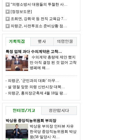
“의령소방서 대원들의 투철한 사…
[정정보도문]
조희연, 강휘국 등 전직 교육감 7…
의령군, 사전투표소 준비상황 점…
특정 업체 과다 수의계약은 고착…
수의계약 총량제 제안 했지
만 아직 결정 된 것 없어 고착
병폐에 해…
의령군, ‘군민과의 대화’ 마무…
설 명절 앞둔 의령 신반시장 대목…
의령군, 홍의장군축제 4월 18일 팡…
박상웅 중앙직능위원회 부의장
박상웅 부의장 인터뷰 자유
한국당 중앙직능위원회 박상
웅(58·밀양시·자…