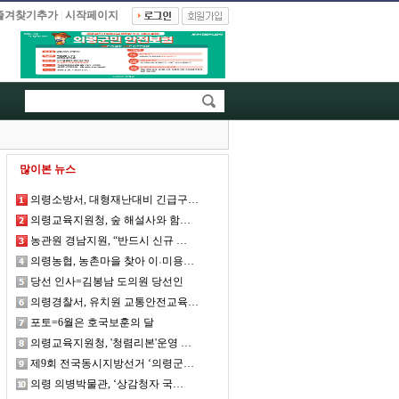
즐겨찾기추가
|
시작페이지
많이본 뉴스
의령소방서, 대형재난대비 긴급구…
의령교육지원청, 숲 해설사와 함…
농관원 경남지원, “반드시 신규 …
의령농협, 농촌마을 찾아 이˓미용…
당선 인사=김봉남 도의원 당선인
의령경찰서, 유치원 교통안전교육…
포토=6월은 호국보훈의 달
의령교육지원청, '청렴리본'운영 …
제9회 전국동시지방선거 ‘의령군…
의령 의병박물관, ‘상감청자 국…