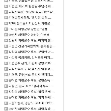
의령군, 생활밀착형 청렴시책 본…
의령군, 제71회 현충일 추념식 개…
의령소방서, ‘제22회 경남 119소방…
의령교육지원청, ‘유치원 교원 …
제9회 전국동시지방선거 의령군 …
오태완 의령군수 당선인 “경쟁 …
오태완 의령군수 당선인 인터뷰
강원덕 의령군수 후보, 마지막 집…
의령군 건설기계협의회, 봉사활동…
강원덕 의령군수 후보, 부림면 마…
박상웅 국회의원, 선거운동 마지…
의령군수 선거, 막판에 공방 격화 …
의령소방서, 근속 승진자 임용장 …
의령군, 공영버스 운전자 건강검…
손태영 의령군수 후보, 군민소득 …
의령군, 전국 최초 ‘정서적 부자 …
강원덕 의령군수 후보, 집중 유세 …
손태영 의령군수 후보, 지역 유세 …
의령소방서, 경남도 ‘제38회 119소…
오태완 의령군수 후보, 의령읍 총 …