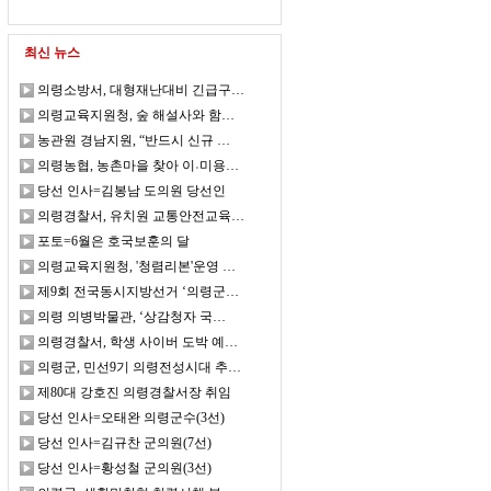
최신 뉴스
의령소방서, 대형재난대비 긴급구…
의령교육지원청, 숲 해설사와 함…
농관원 경남지원, “반드시 신규 …
의령농협, 농촌마을 찾아 이˓미용…
당선 인사=김봉남 도의원 당선인
의령경찰서, 유치원 교통안전교육…
포토=6월은 호국보훈의 달
의령교육지원청, '청렴리본'운영 …
제9회 전국동시지방선거 ‘의령군…
의령 의병박물관, ‘상감청자 국…
의령경찰서, 학생 사이버 도박 예…
의령군, 민선9기 의령전성시대 추…
제80대 강호진 의령경찰서장 취임
당선 인사=오태완 의령군수(3선)
당선 인사=김규찬 군의원(7선)
당선 인사=황성철 군의원(3선)