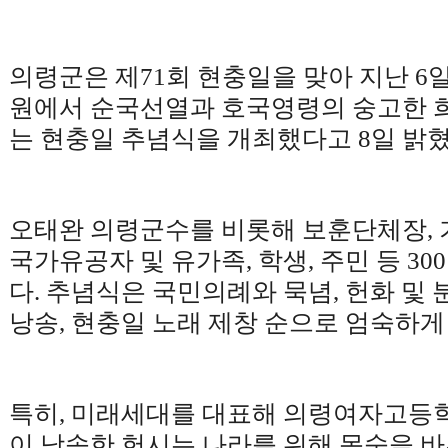
의령군은 제
71
회 현충일을 맞아 지난 6
원에서 순국선열과 호국영령의 숭고한 
는 현충일 추념식을 개최했다고
8
일 밝
오태완 의령군수를 비롯해 보훈단체장
,
국가유공자 및 유가족
,
학생
,
주민 등
300
다
.
추념식은 국민의례와 묵념
,
헌화 및 
낭송
,
현충일 노래 제창 순으로 엄숙하게
특히
,
미래세대를 대표해 의령여자고등학
이 낭송한 헌시는 나라를 위해 목숨을 