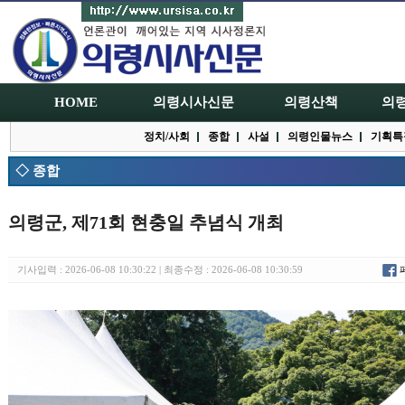
HOME
의령시사신문
의령산책
의
정치/사회
종합
사설
의령인물뉴스
기획특
◇ 종합
의령군, 제71회 현충일 추념식 개최
기사입력 : 2026-06-08 10:30:22 | 최종수정 : 2026-06-08 10:30:59