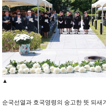
▲
순국선열과 호국영령의 숭고한 뜻 되새