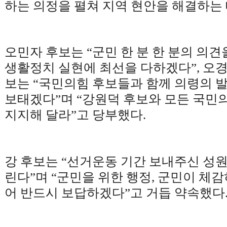
하는 의정을 펼쳐 지역 현안을 해결하는
오민자 후보는
“
군민 한 분 한 분의 의
생활정치 실현에 최선을 다하겠다
”,
오경
보는
“
국민의힘 후보들과 함께 의령의 발
보태겠다
”
며
“
강원덕 후보와 모든 국민
지지해 달라
”
고 당부했다
.
강 후보는
“
선거운동 기간 보내주신 성원
린다
”
며
“
군민을 위한 행정
,
군민이 체감
어 반드시 보답하겠다
”
고 거듭 약속했다