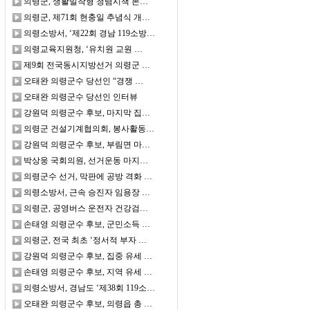
의령군, 생활밀착형 청렴시책 본…
의령군, 제71회 현충일 추념식 개…
의령소방서, ‘제22회 경남 119소방…
의령교육지원청, ‘유치원 교원 …
제9회 전국동시지방선거 의령군 …
오태완 의령군수 당선인 “경쟁 …
오태완 의령군수 당선인 인터뷰
강원덕 의령군수 후보, 마지막 집…
의령군 건설기계협의회, 봉사활동…
강원덕 의령군수 후보, 부림면 마…
박상웅 국회의원, 선거운동 마지…
의령군수 선거, 막판에 공방 격화 …
의령소방서, 근속 승진자 임용장 …
의령군, 공영버스 운전자 건강검…
손태영 의령군수 후보, 군민소득 …
의령군, 전국 최초 ‘정서적 부자 …
강원덕 의령군수 후보, 집중 유세 …
손태영 의령군수 후보, 지역 유세 …
의령소방서, 경남도 ‘제38회 119소…
오태완 의령군수 후보, 의령읍 총 …