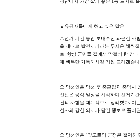
경남에서 가장 살기 좋은
1
등 도시로 
▲
유권자들에게 하고 싶은 말은
△
선거 기간 동안 보내주신 과분한 사
을 제대로 발전시키라는 무서운 채찍
로
,
항상 군민들 곁에서 막걸리 한 잔
에 행복만 가득하시길 기원 드리겠습
오 당선인은 당선 후 충혼탑과 충익사
선인은 공식 일정을 시작하며 선거기간
건의 사항을 체계적으로 정리했다
.
이는
선자의 강한 의지가 담긴 행보로 풀이
오 당선인은
"
앞으로의 군정은 철저히 