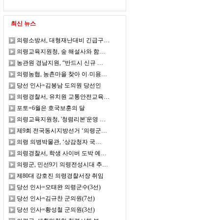
최신 뉴스
의령소방서, 대형재난대비 긴급구…
의령교육지원청, 숲 해설사와 함…
농관원 경남지원, “반드시 신규 …
의령농협, 농촌마을 찾아 이˓미용…
당선 인사=김봉남 도의원 당선인
의령경찰서, 유치원 교통안전교육…
포토=6월은 호국보훈의 달
의령교육지원청, '청렴리본'운영 …
제9회 전국동시지방선거 ‘의령군…
의령 의병박물관, ‘상감청자 국…
의령경찰서, 학생 사이버 도박 예…
의령군, 민선9기 의령전성시대 추…
제80대 강호진 의령경찰서장 취임
당선 인사=오태완 의령군수(3선)
당선 인사=김규찬 군의원(7선)
당선 인사=황성철 군의원(3선)