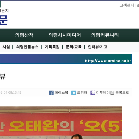
고객센터
|
의령산책
의령시사미디어
의령커뮤니티
사설
의령인물뉴스
기획특집
문화/교육
인터뷰/기고
터뷰
6-04 08:13:49
페이스북
트위터
미투데이
목록으로