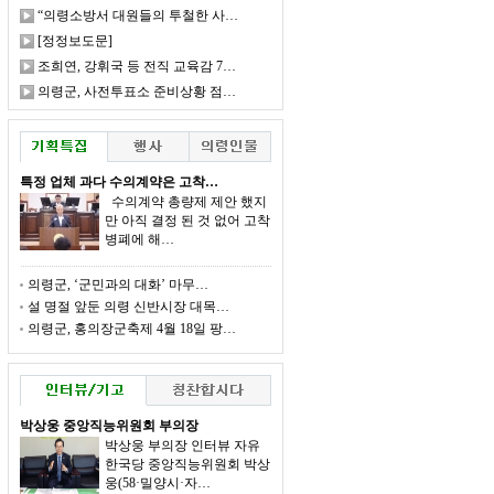
“의령소방서 대원들의 투철한 사…
[정정보도문]
조희연, 강휘국 등 전직 교육감 7…
의령군, 사전투표소 준비상황 점…
특정 업체 과다 수의계약은 고착…
수의계약 총량제 제안 했지
만 아직 결정 된 것 없어 고착
병폐에 해…
의령군, ‘군민과의 대화’ 마무…
설 명절 앞둔 의령 신반시장 대목…
의령군, 홍의장군축제 4월 18일 팡…
박상웅 중앙직능위원회 부의장
박상웅 부의장 인터뷰 자유
한국당 중앙직능위원회 박상
웅(58·밀양시·자…