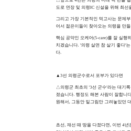
도로 연장 및 의령
IC
신설을 위해 최선
그리고 가장 기본적인 먹고사는 문제
어서 젊은이들이 찾아오는 의령을 만
핵심 공약인 오케어
(5-care)
를 잘 실행
치겠습니다
. '
의령 살면 참 살기 좋다
'
는
다
.
▲
3
선 의령군수로서 포부가 있다면
△
의령군 최초의
'3
선 군수
'
라는 대기록
졌습니다
.
행정도 해본 사람이 잘합니
원해서
,
그동안 밑그림만 그려놓았던 대
초선
,
재선 때 땅을 다졌다면
,
이번
4
년