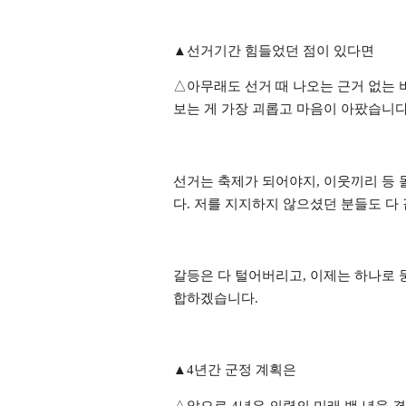
▲
선거기간 힘들었던 점이 있다면
△
아무래도 선거 때 나오는 근거 없는
보는 게 가장 괴롭고 마음이 아팠습니
선거는 축제가 되어야지
,
이웃끼리 등 
다
.
저를 지지하지 않으셨던 분들도 다
갈등은 다 털어버리고
,
이제는 하나로 
합하겠습니다
.
▲
4
년간 군정 계획은
△
앞으로
4
년은 의령의 미래 백 년을