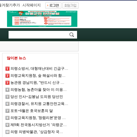
즐겨찾기추가
|
시작페이지
많이본 뉴스
의령소방서, 대형재난대비 긴급구…
의령교육지원청, 숲 해설사와 함…
농관원 경남지원, “반드시 신규 …
의령농협, 농촌마을 찾아 이˓미용…
당선 인사=김봉남 도의원 당선인
의령경찰서, 유치원 교통안전교육…
포토=6월은 호국보훈의 달
의령교육지원청, '청렴리본'운영 …
제9회 전국동시지방선거 ‘의령군…
의령 의병박물관, ‘상감청자 국…