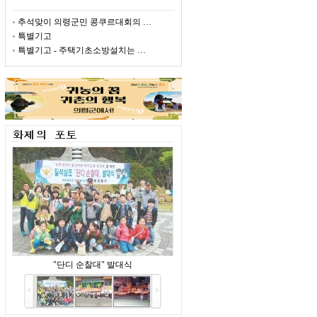
추석맞이 의령군민 콩쿠르대회의 …
특별기고
특별기고 - 주택기초소방설치는 …
"단디 순찰대" 발대식