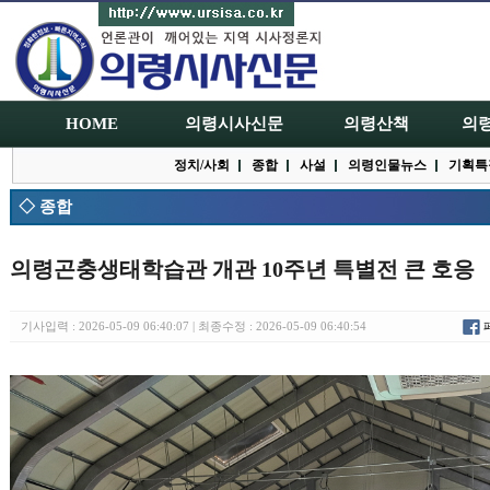
HOME
의령시사신문
의령산책
의
정치/사회
종합
사설
의령인물뉴스
기획특
◇ 종합
의령곤충생태학습관 개관 10주년 특별전 큰 호응
기사입력 : 2026-05-09 06:40:07 | 최종수정 : 2026-05-09 06:40:54