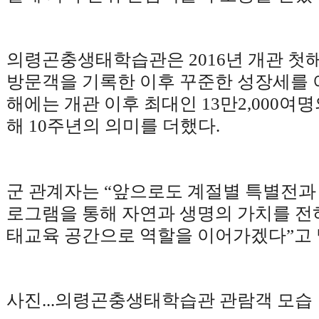
의령곤충생태학습관은
2016
년 개관 첫
방문객을 기록한 이후 꾸준한 성장세를
해에는 개관 이후 최대인
13
만
2,000
여명
해
10
주년의 의미를 더했다
.
군 관계자는
“
앞으로도 계절별 특별전과 
로그램을 통해 자연과 생명의 가치를 전
태교육 공간으로 역할을 이어가겠다
”
고
사진
...
의령곤충생태학습관 관람객 모습