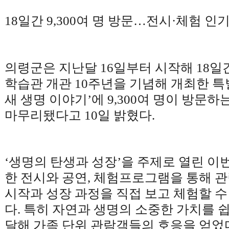
18
일간
9,300
여 명 방문
…
전시
·
체험 인
의령군은 지난달
16
일부터 시작해
18
일
학습관 개관
10
주년을 기념해 개최한 
새 생명 이야기
’
에
9,300
여 명이 방문하는
마무리됐다고
10
일 밝혔다
.
‘
생명의 탄생과 성장
’
을 주제로 열린 이
한 전시와 공연
,
체험프로그램을 통해 
시작과 성장 과정을 직접 보고 체험할 수
다
.
특히 자연과 생명의 소중한 가치를 
달해 가족 단위 관람객들의 호응을 얻었